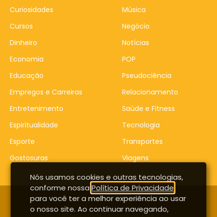
Curiosidades
Música
Cursos
Negócio
Dinheiro
Notícias
Economia
POP
Educação
Pseudociência
Empregos e Carreiras
Relacionamento
Entretenimento
Saúde e Fitness
Espiritualidade
Tecnologia
Esporte
Transportes
Gostosuras
Viagens
Nós usamos cookies e outras tecnologias,
conforme nossa
Política de Privacidade
,
para você ter a melhor experiência ao usar
Contato
Entrar
o nosso site. Ao continuar navegando,
Privacidade
Termos de uso