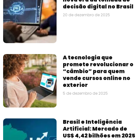
decisão digital no Brasil
20 de dezembro de 2025
A tecnologia que
promete revolucionar o
“câmbio” para quem
vende cursos online no
exterior
5 de dezembro de 2025
Brasil e Inteligência
Artificial: Mercado de
US$ 4,42 bilhões em 2025