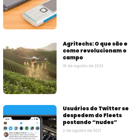
Agritechs: O que são e
como revolucionam o
campo
16 de agosto de 2022
Usuários do Twitter se
despedem do Fleets
postando “nudes”
2 de agosto de 2021