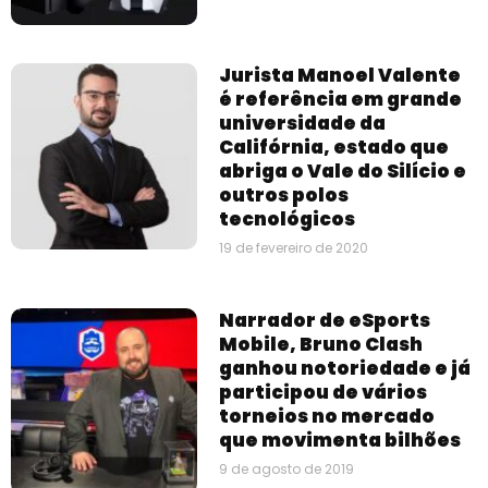
Jurista Manoel Valente
é referência em grande
universidade da
Califórnia, estado que
abriga o Vale do Silício e
outros polos
tecnológicos
19 de fevereiro de 2020
Narrador de eSports
Mobile, Bruno Clash
ganhou notoriedade e já
participou de vários
torneios no mercado
que movimenta bilhões
9 de agosto de 2019