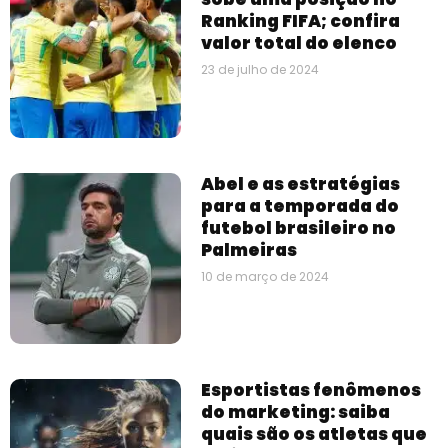
Ranking FIFA; confira
valor total do elenco
23 de julho de 2024
Abel e as estratégias
para a temporada do
futebol brasileiro no
Palmeiras
10 de março de 2024
Esportistas fenômenos
do marketing: saiba
quais são os atletas que