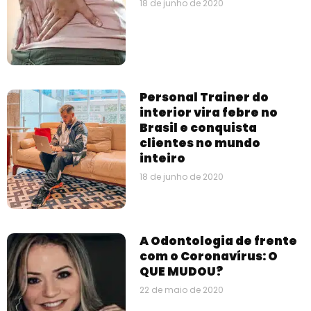
18 de junho de 2020
Personal Trainer do
interior vira febre no
Brasil e conquista
clientes no mundo
inteiro
18 de junho de 2020
A Odontologia de frente
com o Coronavírus: O
QUE MUDOU?
22 de maio de 2020