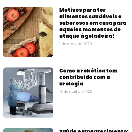
Motivos para ter
alimentos saudáveis e
saborosos em casa para
aqueles momentos de
ataque à geladeira!
1 de maio de 2020
Como a robótica tem
contribuído com a
urologia
13 de abril de 2020
Saúde e Emagrecimento: