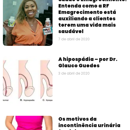
Entenda como a RF
Emagrecimento está
auxiliando a clientes
terem uma vida mais
saudável
7 de abril de 2020
A hipospádia – por Dr.
Glauco Guedes
3 de abril de 2020
Os motivos da
incontinência urinária