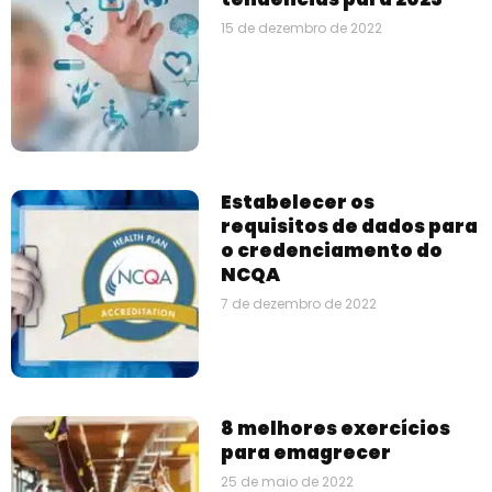
15 de dezembro de 2022
Estabelecer os
requisitos de dados para
o credenciamento do
NCQA
7 de dezembro de 2022
8 melhores exercícios
para emagrecer
25 de maio de 2022