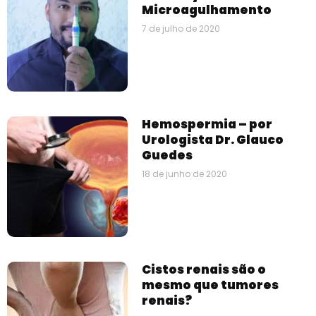
Microagulhamento
7 de julho de 2020
Hemospermia – por
Urologista Dr. Glauco
Guedes
18 de junho de 2020
Cistos renais são o
mesmo que tumores
renais?