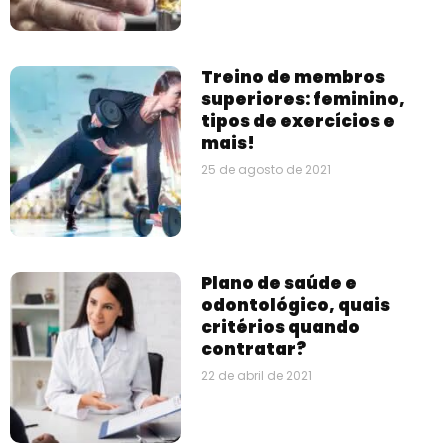
Treino de membros
superiores: feminino,
tipos de exercícios e
mais!
25 de agosto de 2021
Plano de saúde e
odontológico, quais
critérios quando
contratar?
22 de abril de 2021