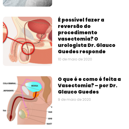
É possível fazer a
reversão do
procedimento
vasectomia? O
urologista Dr. Glauco
Guedes responde
10 de maio de 2020
O que é e como é feita a
Vasectomia? – por Dr.
Glauco Guedes
9 de maio de 2020