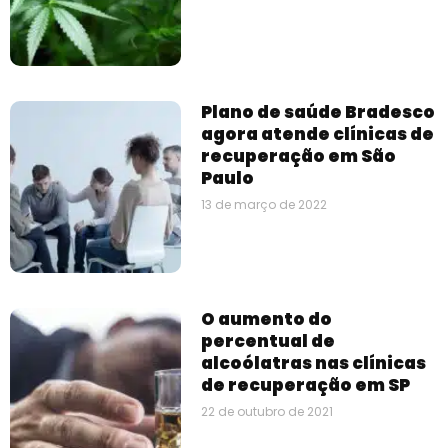
Plano de saúde Bradesco
agora atende clínicas de
recuperação em São
Paulo
13 de março de 2022
O aumento do
percentual de
alcoólatras nas clínicas
de recuperação em SP
22 de outubro de 2021