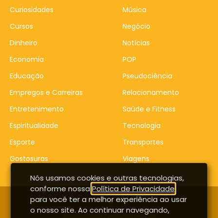
Curiosidades
Música
Cursos
Negócio
Dinheiro
Notícias
Economia
POP
Educação
Pseudociência
Empregos e Carreiras
Relacionamento
Entretenimento
Saúde e Fitness
Espiritualidade
Tecnologia
Esporte
Transportes
Gostosuras
Viagens
Nós usamos cookies e outras tecnologias,
conforme nossa
Política de Privacidade
,
para você ter a melhor experiência ao usar
Contato
Entrar
o nosso site. Ao continuar navegando,
Privacidade
Termos de uso