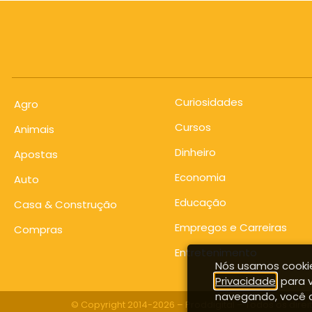
Curiosidades
Agro
Cursos
Animais
Dinheiro
Apostas
Economia
Auto
Educação
Casa & Construção
Empregos e Carreiras
Compras
Entretenimento
Nós usamos cookie
Privacidade
, para 
navegando, você 
© Copyright 2014-2026 – Proddigital – Todos os dire