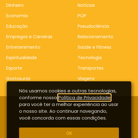
Dinheiro
Notícias
Economia
POP
Educação
Pseudociência
Empregos e Carreiras
Relacionamento
Entretenimento
Saúde e Fitness
Espiritualidade
Tecnologia
Esporte
Transportes
Gostosuras
Viagens
Nós usamos cookies e outras tecnologias,
conforme nossa
Política de Privacidade
,
para você ter a melhor experiência ao usar
Contato
Entrar
o nosso site. Ao continuar navegando,
Privacidade
Termos de uso
você concorda com essas condições.
© Copyright 2014-2026 – Proddigital – Todos os direitos
OK
reservados