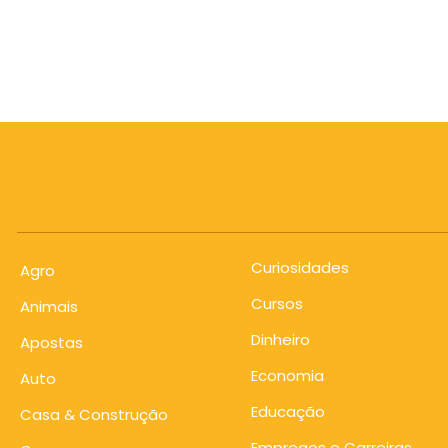
Curiosidades
Agro
Cursos
Animais
Dinheiro
Apostas
Economia
Auto
Educação
Casa & Construção
Empregos e Carreiras