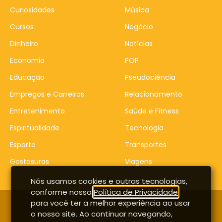
Curiosidades
Música
Cursos
Negócio
Dinheiro
Notícias
Economia
POP
Educação
Pseudociência
Empregos e Carreiras
Relacionamento
Entretenimento
Saúde e Fitness
Espiritualidade
Tecnologia
Esporte
Transportes
Gostosuras
Viagens
Nós usamos cookies e outras tecnologias,
conforme nossa
Política de Privacidade
,
para você ter a melhor experiência ao usar
Contato
Entrar
o nosso site. Ao continuar navegando,
Privacidade
Termos de uso