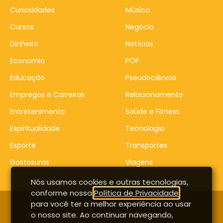
Curiosidades
Música
Cursos
Negócio
Dinheiro
Notícias
Economia
POP
Educação
Pseudociência
Empregos e Carreiras
Relacionamento
Entretenimento
Saúde e Fitness
Espiritualidade
Tecnologia
Esporte
Transportes
Gostosuras
Viagens
Nós usamos cookies e outras tecnologias,
conforme nossa
Política de Privacidade
,
para você ter a melhor experiência ao usar
Contato
Entrar
o nosso site. Ao continuar navegando,
Privacidade
Termos de uso