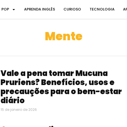
POP
APRENDA INGLÊS
CURIOSO
TECNOLOGIA
A
Mente
Vale a pena tomar Mucuna
Pruriens? Benefícios, usos e
precauções para o bem-estar
diário
15 de janeiro de 2026