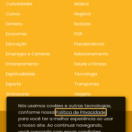
Curiosidades
Música
Cursos
Negócio
Dinheiro
Notícias
Economia
POP
Educação
Pseudociência
Empregos e Carreiras
Relacionamento
Entretenimento
Saúde e Fitness
Espiritualidade
Tecnologia
Esporte
Transportes
Gostosuras
Viagens
Nós usamos cookies e outras tecnologias,
conforme nossa
Política de Privacidade
,
para você ter a melhor experiência ao usar
Contato
Entrar
o nosso site. Ao continuar navegando,
Privacidade
Termos de uso
você concorda com essas condições.