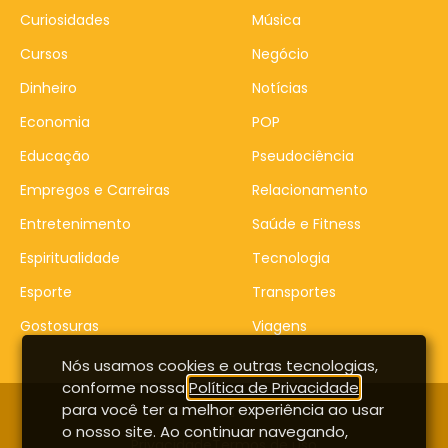
Curiosidades
Música
Cursos
Negócio
Dinheiro
Notícias
Economia
POP
Educação
Pseudociência
Empregos e Carreiras
Relacionamento
Entretenimento
Saúde e Fitness
Espiritualidade
Tecnologia
Esporte
Transportes
Gostosuras
Viagens
Nós usamos cookies e outras tecnologias,
conforme nossa
Política de Privacidade
,
para você ter a melhor experiência ao usar
Contato
Entrar
o nosso site. Ao continuar navegando,
Privacidade
Termos de uso