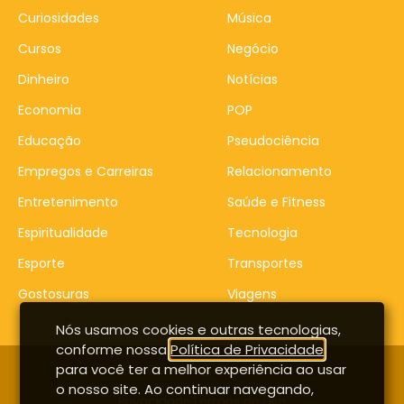
Curiosidades
Música
Cursos
Negócio
Dinheiro
Notícias
Economia
POP
Educação
Pseudociência
Empregos e Carreiras
Relacionamento
Entretenimento
Saúde e Fitness
Espiritualidade
Tecnologia
Esporte
Transportes
Gostosuras
Viagens
Nós usamos cookies e outras tecnologias,
conforme nossa
Política de Privacidade
,
para você ter a melhor experiência ao usar
Contato
Entrar
o nosso site. Ao continuar navegando,
Privacidade
Termos de uso