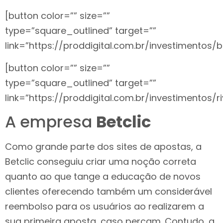
[button color=”” size=””
type=”square_outlined” target=””
link=”https://proddigital.com.br/investimentos/
[button color=”” size=””
type=”square_outlined” target=””
link=”https://proddigital.com.br/investimentos/r
A empresa
Betclic
Como grande parte dos sites de apostas, a
Betclic conseguiu criar uma noção correta
quanto ao que tange a educação de novos
clientes oferecendo também um considerável
reembolso para os usuários ao realizarem a
sua primeira aposta, caso percam. Contudo, a