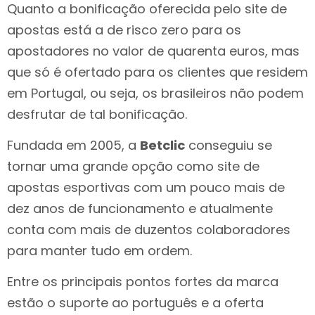
Quanto a bonificação oferecida pelo site de
apostas está a de risco zero para os
apostadores no valor de quarenta euros, mas
que só é ofertado para os clientes que residem
em Portugal, ou seja, os brasileiros não podem
desfrutar de tal bonificação.
Fundada em 2005, a
Betclic
conseguiu se
tornar uma grande opção como site de
apostas esportivas com um pouco mais de
dez anos de funcionamento e atualmente
conta com mais de duzentos colaboradores
para manter tudo em ordem.
Entre os principais pontos fortes da marca
estão o suporte ao português e a oferta