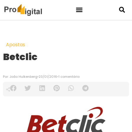
Apostas
Betclic
Por:
João Hulkenberg
23/01/2016
1 comentário