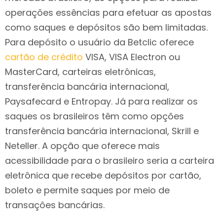
operações essências para efetuar as apostas
como saques e depósitos são bem limitadas.
Para depósito o usuário da Betclic oferece
cartão de crédito
VISA, VISA Electron ou
MasterCard, carteiras eletrônicas,
transferência bancária internacional,
Paysafecard e Entropay. Já para realizar os
saques os brasileiros têm como opções
transferência bancária internacional, Skrill e
Neteller. A opção que oferece mais
acessibilidade para o brasileiro seria a carteira
eletrônica que recebe depósitos por cartão,
boleto e permite saques por meio de
transações bancárias.