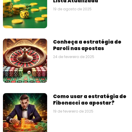
Lista Atualizada
19 de agosto de 2025
Conheça a estratégia de
Paroli nas apostas
24 de fevereiro de 2025
Como usar a estratégia de
Fibonacci ao apostar?
19 de fevereiro de 2025