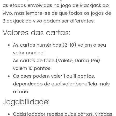
as etapas envolvidas no jogo de Blackjack ao
vivo, mas lembre-se de que todos os jogos de
Blackjack ao vivo podem ser diferentes:
Valores das cartas:
As cartas numéricas (2-10) valem o seu
valor nominal.
As cartas de face (Valete, Dama, Rei)
valem 10 pontos.
Os ases podem valer 1 ou 11 pontos,
dependendo de qual valor beneficia mais
a mão.
Jogabilidade:
Cada jogador recebe duas cartas, viradas