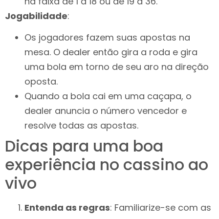
na faixa de 1 a 18 ou de 19 a 36.
Jogabilidade
:
Os jogadores fazem suas apostas na
mesa. O dealer então gira a roda e gira
uma bola em torno de seu aro na direção
oposta.
Quando a bola cai em uma caçapa, o
dealer anuncia o número vencedor e
resolve todas as apostas.
Dicas para uma boa
experiência no cassino ao
vivo
Entenda as regras
: Familiarize-se com as