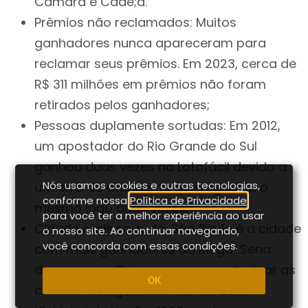
Câmara e Cade;a.
Prêmios não reclamados: Muitos
ganhadores nunca apareceram para
reclamar seus prêmios. Em 2023, cerca de
R$ 311 milhões em prêmios não foram
retirados pelos ganhadores;
Pessoas duplamente sortudas: Em 2012,
um apostador do Rio Grande do Sul
ganhou duas vezes na Lotofácil devido a
Nós usamos cookies e outras tecnologias,
um erro da atendente que registrou o
conforme nossa
Política de Privacidade
,
mesmo jogo duas vezes;
para você ter a melhor experiência ao usar
Cidade mais sortuda: São Paulo é a cidade
o nosso site. Ao continuar navegando,
você concorda com essas condições.
com mais ganhadores da Mega-Sena
desde que a Caixa começou a divulgar as
OK
cidades dos ganhadores, em 2009;