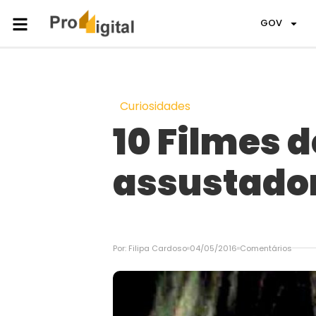
GOV
Curiosidades
10 Filmes 
assustador
Por:
Filipa Cardoso
04/05/2016
Comentários