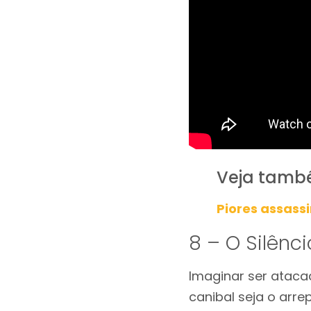
Veja tamb
Piores assass
8 – O Silênci
Imaginar ser atacad
canibal seja o arre