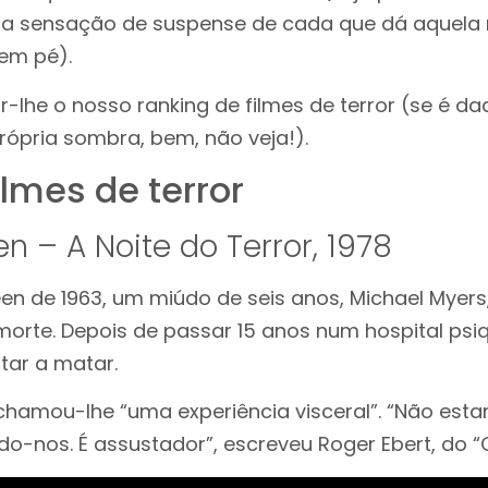
la sensação de suspense de cada que dá aquela
 em pé).
-lhe o nosso ranking de filmes de terror (se é d
ópria sombra, bem, não veja!).
ilmes de terror
n – A Noite do Terror, 1978
en de 1963, um miúdo de seis anos, Michael Myers
morte. Depois de passar 15 anos num hospital psiq
ltar a matar.
a chamou-lhe “uma experiência visceral”. “Não est
do-nos. É assustador”, escreveu Roger Ebert, do “