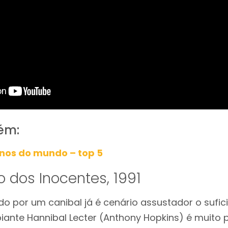
ém:
inos do mundo – top 5
o dos Inocentes, 1991
o por um canibal já é cenário assustador o sufic
piante Hannibal Lecter (Anthony Hopkins) é muito p