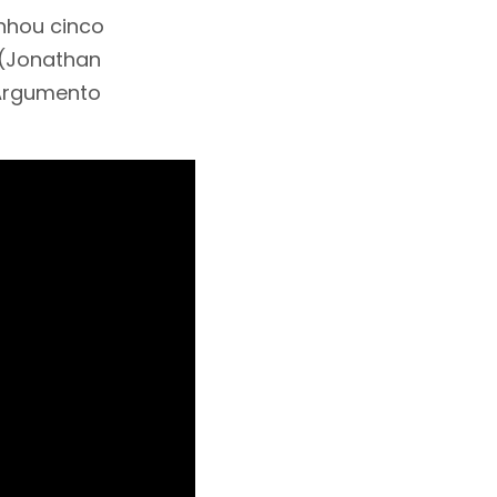
nhou cinco
r (Jonathan
 Argumento