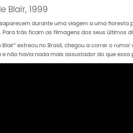
e Blair, 1999
saparecem durante uma viagem a uma floresta pa
h. Para trás ficam as filmagens dos seus últimos di
Blair” estreou no Brasil, chegou a correr o rumor
ca e não havia nada mais assustador do que essa p