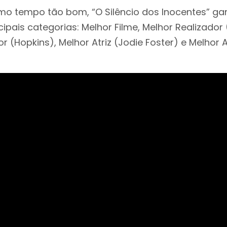
o tempo tão bom, “O Silêncio dos Inocentes” ga
cipais categorias: Melhor Filme, Melhor Realizado
r (Hopkins), Melhor Atriz (Jodie Foster) e Melhor