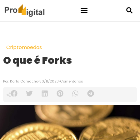
Criptomoedas
O que é Forks
Por:
Karla Camacho
30/11/2023
Comentários