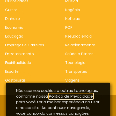
Curiosidades
Música
Cursos
Negócio
Dinheiro
Notícias
Economia
POP
Educação
Pseudociência
Empregos e Carreiras
Relacionamento
Entretenimento
Saúde e Fitness
Espiritualidade
Tecnologia
Esporte
Transportes
Gostosuras
Viagens
Nós usamos cookies e outras tecnologias,
conforme nossa
Política de Privacidade
,
para você ter a melhor experiência ao usar
Contato
Entrar
o nosso site. Ao continuar navegando,
Privacidade
Termos de uso
você concorda com essas condições.