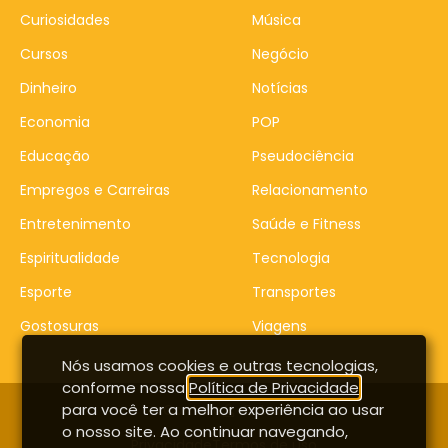
Curiosidades
Música
Cursos
Negócio
Dinheiro
Notícias
Economia
POP
Educação
Pseudociência
Empregos e Carreiras
Relacionamento
Entretenimento
Saúde e Fitness
Espiritualidade
Tecnologia
Esporte
Transportes
Gostosuras
Viagens
Nós usamos cookies e outras tecnologias,
conforme nossa
Política de Privacidade
,
para você ter a melhor experiência ao usar
Contato
Entrar
o nosso site. Ao continuar navegando,
Privacidade
Termos de uso