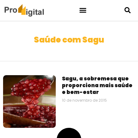
Saúde com Sagu
Sagu, a sobremesa que
proporciona mais saúde
e bem-estar
10 de novembro de 2015