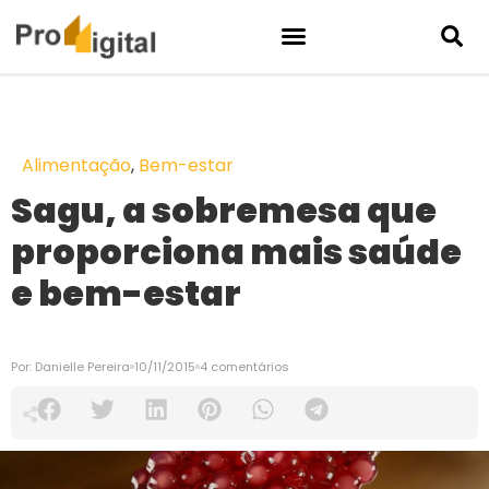
Alimentação
,
Bem-estar
Sagu, a sobremesa que
proporciona mais saúde
e bem-estar
Por:
Danielle Pereira
10/11/2015
4 comentários