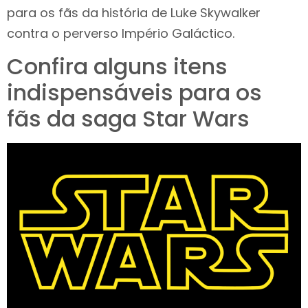
para os fãs da história de Luke Skywalker
contra o perverso Império Galáctico.
Confira alguns itens
indispensáveis para os
fãs da saga Star Wars