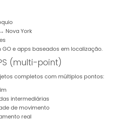
óquio
 → Nova York
es
n GO e apps baseados em localização.
S (multi-point)
ajetos completos com múltiplos pontos:
fim
das intermediárias
idade de movimento
amento real