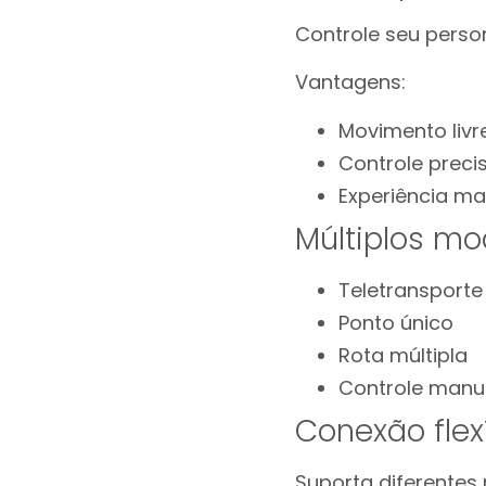
Controle seu pers
Vantagens:
Movimento liv
Controle preci
Experiência ma
Múltiplos m
Teletransporte
Ponto único
Rota múltipla
Controle manua
Conexão flex
Suporta diferentes