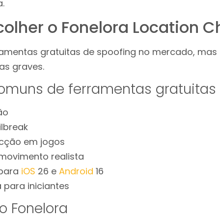
.
colher o Fonelora Location 
ramentas gratuitas de spoofing no mercado, mas 
as graves.
omuns de ferramentas gratuitas
ão
ilbreak
ecção em jogos
movimento realista
 para
iOS
26 e
Android
16
 para iniciantes
o Fonelora