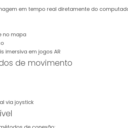
onagem em tempo real diretamente do computado
re no mapa
so
is imersiva em jogos AR
odos de movimento
l via joystick
ível
 métodos de conexão: