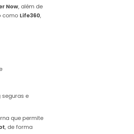
er Now
, além de
to como
Life360
,
e
g
seguras e
rna que permite
ot
, de forma