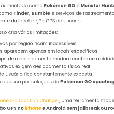
de aumentada como
Pokémon GO
e
Monster Hunt
s como
Tinder
,
Bumble
e serviços de rastreamen
te da localização GPS do usuário.
so cria várias limitações:
ivos por região ficam inacessíveis
s aparecem apenas em locais específicos
pps de relacionamento mudam conforme a cidad
cativos exigem deslocamento físico real
do usuário fica constantemente exposta
ce a busca por soluções de
Pokémon GO spoofin
Fonelora Location Changer
, uma ferramenta mode
ção GPS no
iPhone
e Android sem jailbreak ou ro