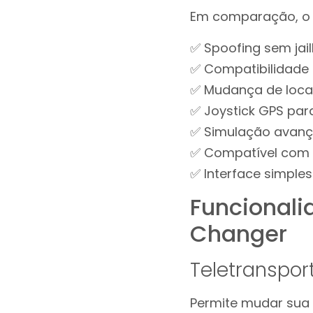
Em comparação, o F
✅ Spoofing sem jail
✅ Compatibilidade c
✅ Mudança de loca
✅ Joystick GPS par
✅ Simulação avan
✅ Compatível com a
✅ Interface simples
Funcionali
Changer
Teletranspor
Permite mudar sua 