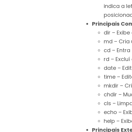
indica a l
posicionad
Principais C
dir – Exibe
md – Cria
cd – Entr
rd – Exclu
date – Edi
time – Edi
mkdir – Cr
chdir – Mu
cls – Limp
echo – Exi
help – Exi
Principais Ex