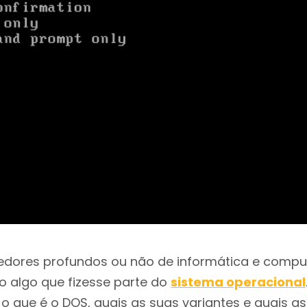
edores profundos ou não de informática e compu
 algo que fizesse parte do
sistema operacional
o que é o DOS, quais as suas variantes e quais as