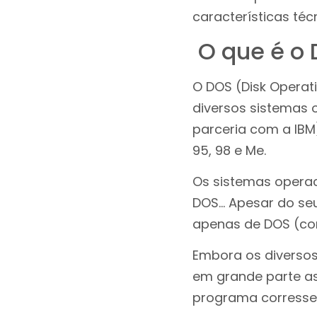
características téc
O que é o
O DOS (Disk Operat
diversos sistemas
parceria com a IBM)
95, 98 e Me.
Os sistemas operac
DOS… Apesar do se
apenas de DOS (co
Embora os diverso
em grande parte a
programa corresse 