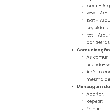
.com – Ar
.exe – Arq
.bat – Arq
seguido do
.txt – Arq
por detrás
Comunicação 
As comuni
usando-se 
Após o co
mesma deve
Mensagem de 
Abortar;
Repetir;
Falhar;