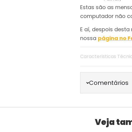
Estas são as mens
computador não co
E aí, despois desta
nossa
página no 
Caracteristicas Técn
Comentários
Veja ta