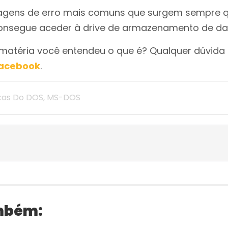
agens de erro mais comuns que surgem sempre 
nsegue aceder à drive de armazenamento de da
 matéria você entendeu o que é? Qualquer dúvida 
Facebook
.
icas Do DOS
,
MS-DOS
mbém: