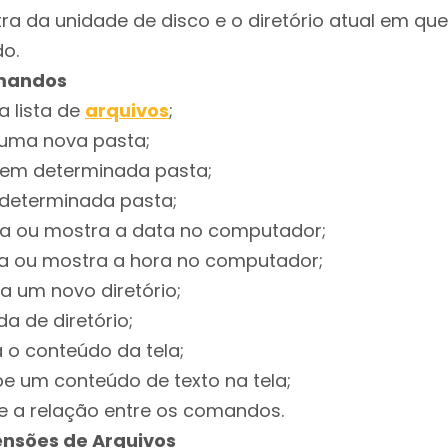
etra da unidade de disco e o diretório atual em qu
o.
omandos
 a lista de
arquivos
;
 uma nova pasta;
a em determinada pasta;
í determinada pasta;
ta ou mostra a data no computador;
ta ou mostra a hora no computador;
ia um novo diretório;
da de diretório;
a o conteúdo da tela;
be um conteúdo de texto na tela;
be a relação entre os comandos.
tensões de Arquivos