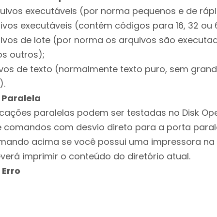
quivos executáveis (por norma pequenos e de ráp
uivos executáveis (contém códigos para 16, 32 ou 6
uivos de lote (por norma os arquivos são execut
s outros);
uivos de texto (normalmente texto puro, sem gra
).
Paralela
cações paralelas podem ser testadas no Disk Op
comandos com desvio direto para a porta paralel
mando acima se você possui uma impressora na p
rá imprimir o conteúdo do diretório atual.
Erro