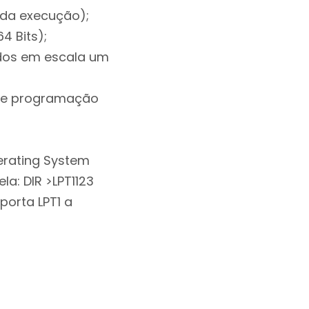
ida execução);
4 Bits);
ados em escala um
nde programação
erating System
a: DIR >LPT1123
orta LPT1 a