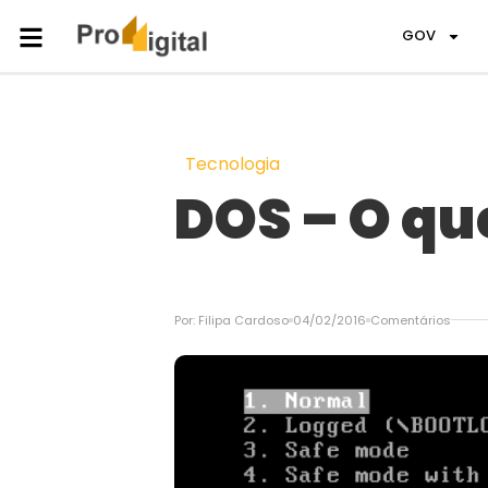
GOV
Tecnologia
DOS – O que
Por:
Filipa Cardoso
04/02/2016
Comentários