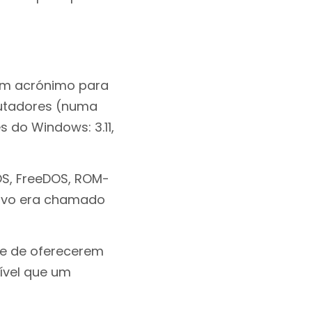
 um acrónimo para
utadores (numa
s do Windows: 3.11,
OS, FreeDOS, ROM-
tivo era chamado
e de oferecerem
ível que um