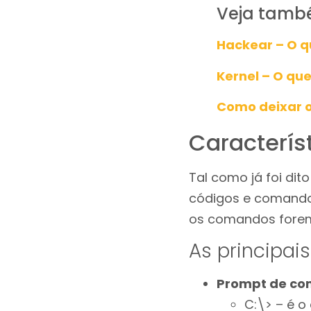
Veja tamb
Hackear – O q
Kernel – O que
Como deixar 
Caracterís
Tal como já foi dit
códigos e comandos
os comandos forem
As principais
Prompt de c
C:\> – é o