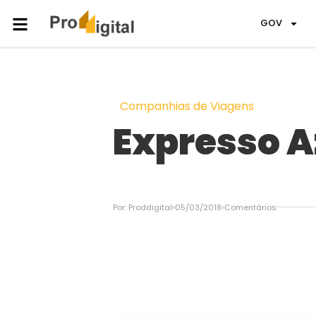
GOV
Companhias de Viagens
Expresso A
Por:
Proddigital
05/03/2018
Comentários