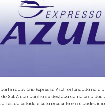
porte rodoviário Expresso Azul foi fundada no di
e do Sul. A companhia se destaca como uma das p
portes do estado e está presente em cidades im