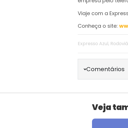
empresa pelo telefo
Viaje com a Express
Conheça o site:
ww
Expresso Azul
,
Rodoviá
Comentários
Veja ta