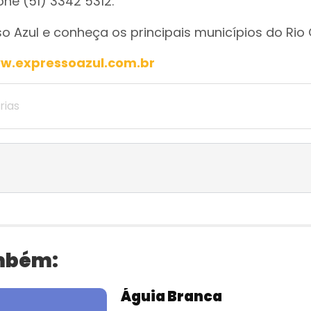
ne (51) 3342 5312.
o Azul e conheça os principais municípios do Rio
w.expressoazul.com.br
rias
mbém:
Águia Branca