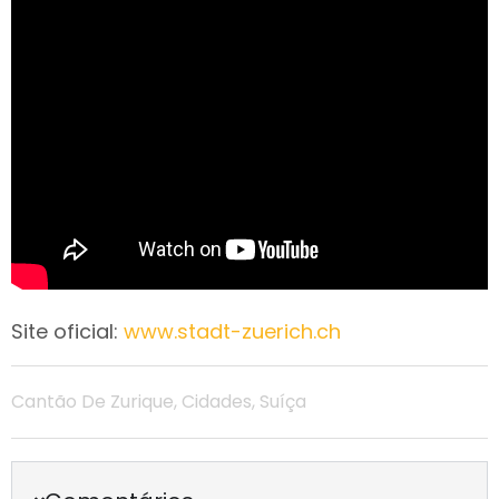
Site oficial:
www.stadt-zuerich.ch
Cantão De Zurique
,
Cidades
,
Suíça