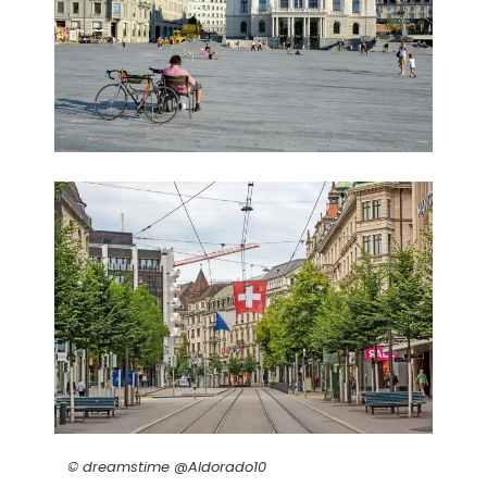
© dreamstime @Aldorado10