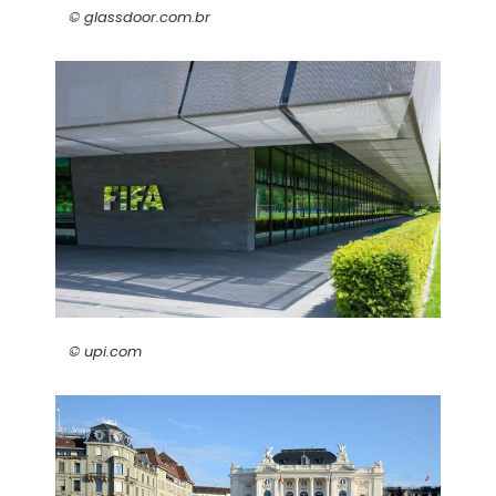
© glassdoor.com.br
© upi.com