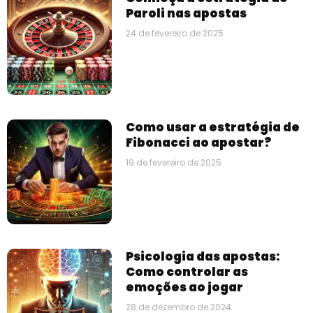
Paroli nas apostas
24 de fevereiro de 2025
Como usar a estratégia de
Fibonacci ao apostar?
19 de fevereiro de 2025
Psicologia das apostas:
Como controlar as
emoções ao jogar
28 de dezembro de 2024