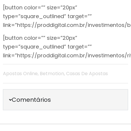
[button color=”” size=”20px”
type=”square_outlined” target=””
link=”https://proddigital.com.br/investimentos/
[button color=”” size=”20px”
type=”square_outlined” target=””
link=”https://proddigital.com.br/investimentos/r
Apostas Online
,
Betmotion
,
Casas De Apostas
Comentários