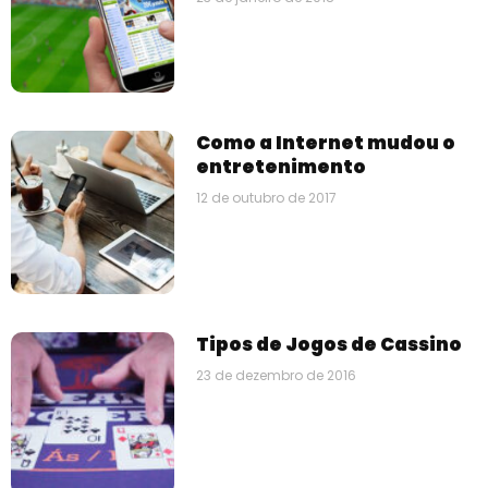
Como a Internet mudou o
entretenimento
12 de outubro de 2017
Tipos de Jogos de Cassino
23 de dezembro de 2016