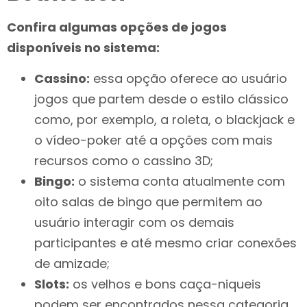
Confira algumas opções de jogos
disponíveis no sistema:
Cassino:
essa opção oferece ao usuário
jogos que partem desde o estilo clássico
como, por exemplo, a roleta, o blackjack e
o vídeo-poker até a opções com mais
recursos como o cassino 3D;
Bingo:
o sistema conta atualmente com
oito salas de bingo que permitem ao
usuário interagir com os demais
participantes e até mesmo criar conexões
de amizade;
Slots:
os velhos e bons caça-niqueis
podem ser encontrados nessa categoria