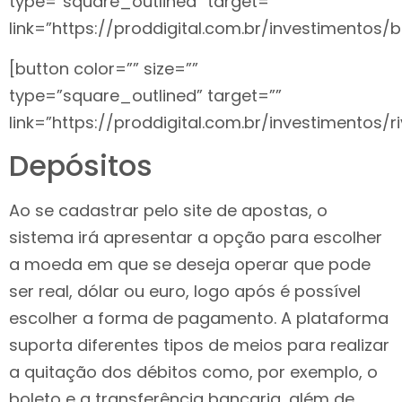
type=”square_outlined” target=””
link=”https://proddigital.com.br/investimentos/
[button color=”” size=””
type=”square_outlined” target=””
link=”https://proddigital.com.br/investimentos/r
Depósitos
Ao se cadastrar pelo site de apostas, o
sistema irá apresentar a opção para escolher
a moeda em que se deseja operar que pode
ser real, dólar ou euro, logo após é possível
escolher a forma de pagamento. A plataforma
suporta diferentes tipos de meios para realizar
a quitação dos débitos como, por exemplo, o
boleto e a transferência bancaria, além de