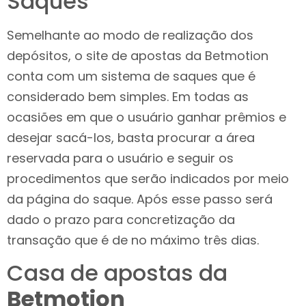
Saques
Semelhante ao modo de realização dos
depósitos, o site de apostas da Betmotion
conta com um sistema de saques que é
considerado bem simples. Em todas as
ocasiões em que o usuário ganhar prêmios e
desejar sacá-los, basta procurar a área
reservada para o usuário e seguir os
procedimentos que serão indicados por meio
da página do saque. Após esse passo será
dado o prazo para concretização da
transação que é de no máximo três dias.
Casa de apostas da
Betmotion