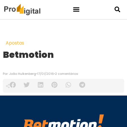
Apostas
Betmotion
Por:
João Hulkenberg
17/01/2016
2 comentários