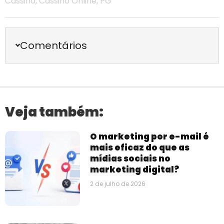
Cassino
,
Cassino Online
,
PG
Comentários
Veja também:
O marketing por e-mail é
mais eficaz do que as
mídias sociais no
marketing digital?
2 de julho de 2026