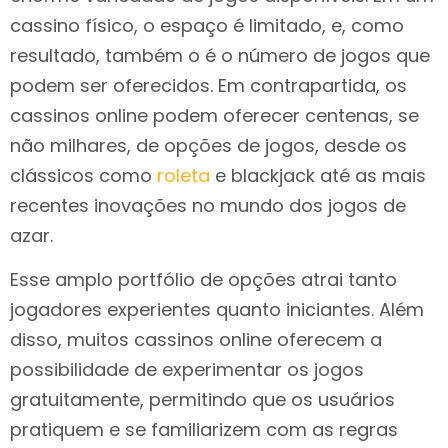
cassino físico, o espaço é limitado, e, como
resultado, também o é o número de jogos que
podem ser oferecidos. Em contrapartida, os
cassinos online podem oferecer centenas, se
não milhares, de opções de jogos, desde os
clássicos como
roleta
e blackjack até as mais
recentes inovações no mundo dos jogos de
azar.
Esse amplo portfólio de opções atrai tanto
jogadores experientes quanto iniciantes. Além
disso, muitos cassinos online oferecem a
possibilidade de experimentar os jogos
gratuitamente, permitindo que os usuários
pratiquem e se familiarizem com as regras