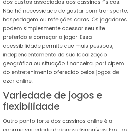
dos custos associados aos cassinos físicos.
Não há necessidade de gastar com transporte,
hospedagem ou refeições caras. Os jogadores
podem simplesmente acessar seu site
preferido e começar a jogar. Essa
acessibilidade permite que mais pessoas,
independentemente de sua localização
geográfica ou situação financeira, participem
do entretenimento oferecido pelos jogos de
azar online.
Variedade de jogos e
flexibilidade
Outro ponto forte dos cassinos online é a
enorme variedade de jogos disponíveis. Em um