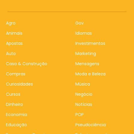
Agro
Gov
Animais
Idiomas
Apostas
Investimentos
Auto
Marketing
Casa & Construção
Mensagens
Compras
Moda e Beleza
Curiosidades
Música
Cursos
Negócio
Dinheiro
Notícias
Economia
POP
Educação
Pseudociência