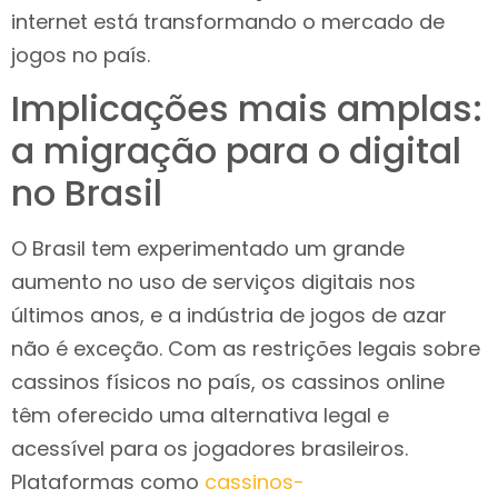
internet está transformando o mercado de
jogos no país.
Implicações mais amplas:
a migração para o digital
no Brasil
O Brasil tem experimentado um grande
aumento no uso de serviços digitais nos
últimos anos, e a indústria de jogos de azar
não é exceção. Com as restrições legais sobre
cassinos físicos no país, os cassinos online
têm oferecido uma alternativa legal e
acessível para os jogadores brasileiros.
Plataformas como
cassinos-