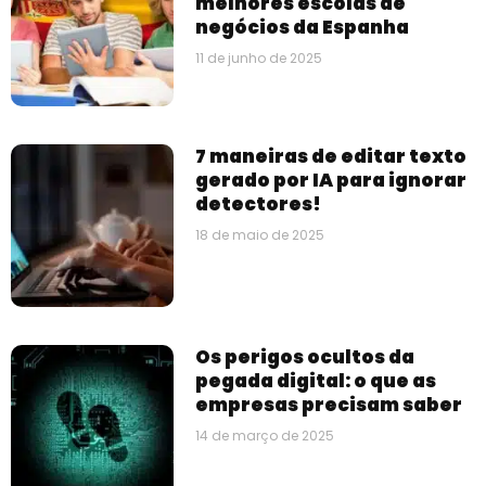
melhores escolas de
negócios da Espanha
11 de junho de 2025
7 maneiras de editar texto
gerado por IA para ignorar
detectores!
18 de maio de 2025
Os perigos ocultos da
pegada digital: o que as
empresas precisam saber
14 de março de 2025