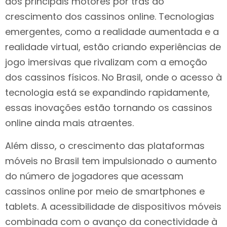
dos principais motores por trás do
crescimento dos cassinos online. Tecnologias
emergentes, como a realidade aumentada e a
realidade virtual, estão criando experiências de
jogo imersivas que rivalizam com a emoção
dos cassinos físicos. No Brasil, onde o acesso à
tecnologia está se expandindo rapidamente,
essas inovações estão tornando os cassinos
online ainda mais atraentes.
Além disso, o crescimento das plataformas
móveis no Brasil tem impulsionado o aumento
do número de jogadores que acessam
cassinos online por meio de smartphones e
tablets. A acessibilidade de dispositivos móveis
combinada com o avanço da conectividade à