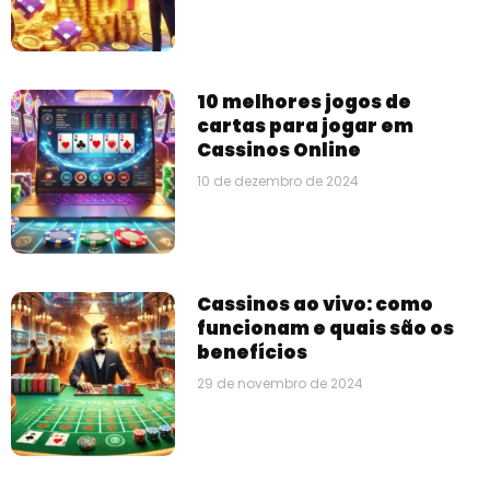
10 melhores jogos de
cartas para jogar em
Cassinos Online
10 de dezembro de 2024
Cassinos ao vivo: como
funcionam e quais são os
benefícios
29 de novembro de 2024