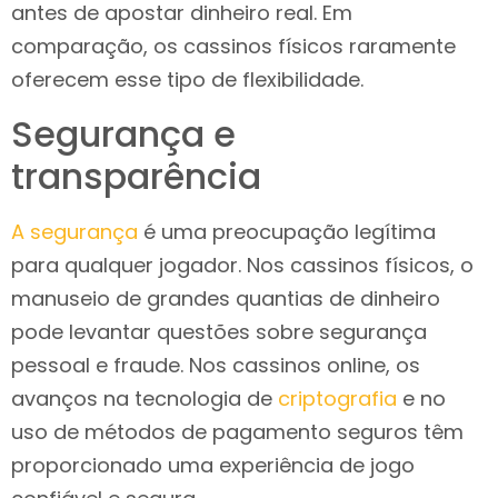
antes de apostar dinheiro real. Em
comparação, os cassinos físicos raramente
oferecem esse tipo de flexibilidade.
Segurança e
transparência
A segurança
é uma preocupação legítima
para qualquer jogador. Nos cassinos físicos, o
manuseio de grandes quantias de dinheiro
pode levantar questões sobre segurança
pessoal e fraude. Nos cassinos online, os
avanços na tecnologia de
criptografia
e no
uso de métodos de pagamento seguros têm
proporcionado uma experiência de jogo