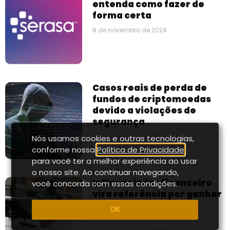
entenda como fazer de
forma certa
8 de novembro de 2024
Casos reais de perda de
fundos de criptomoedas
devido a violações de
segurança
7 de novembro de 2023
Nós usamos cookies e outras tecnologias,
conforme nossa
Política de Privacidade
,
para você ter a melhor experiência ao usar
o nosso site. Ao continuar navegando,
Influenciador financeiro
você concorda com essas condições.
vira referência por ganhar
dinheiro rápido pela
OK
internet