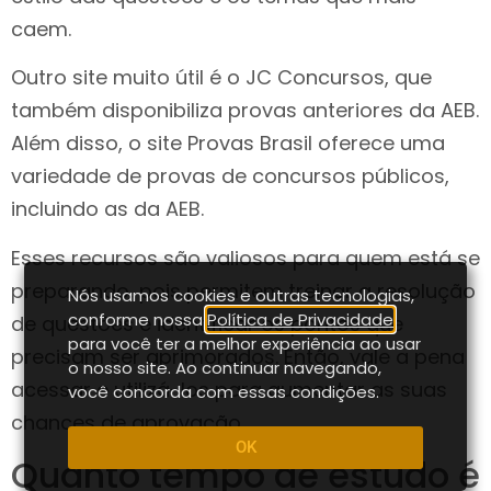
caem.
Outro site muito útil é o JC Concursos, que
também disponibiliza provas anteriores da AEB.
Além disso, o site Provas Brasil oferece uma
variedade de provas de concursos públicos,
incluindo as da AEB.
Esses recursos são valiosos para quem está se
preparando, pois permitem treinar a resolução
Nós usamos cookies e outras tecnologias,
conforme nossa
Política de Privacidade
,
de questões e identificar os pontos que
para você ter a melhor experiência ao usar
precisam ser aprimorados. Então, vale a pena
o nosso site. Ao continuar navegando,
acessar e utilizá-los para aumentar as suas
você concorda com essas condições.
chances de aprovação.
OK
Quanto tempo de estudo é