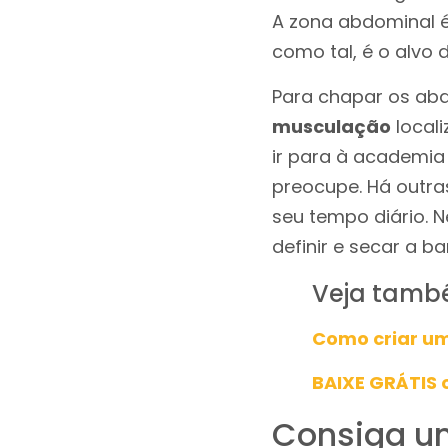
A zona abdominal é
como tal, é o alvo
Para chapar os abd
musculação
local
ir para à academia 
preocupe. Há outra
seu tempo diário. 
definir e secar a b
Veja tamb
Como criar u
BAIXE GRÁTIS 
Consiga u