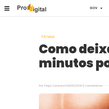
GOV
Fitness
Como deixa
minutos po
Por:
Filipa Cardoso
04/05/2016
3 comentários