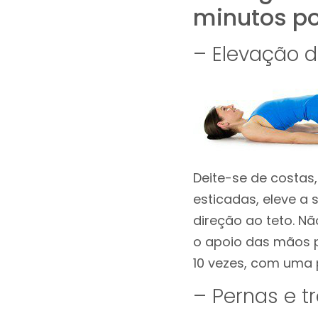
minutos po
– Elevação d
Deite-se de costas
esticadas, eleve a
direção ao teto. N
o apoio das mãos pa
10 vezes, com uma 
– Pernas e t