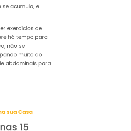
e se acumula, e
er exercícios de
pre há tempo para
so, não se
upando muito do
 de abdominais para
na sua Casa
nas 15