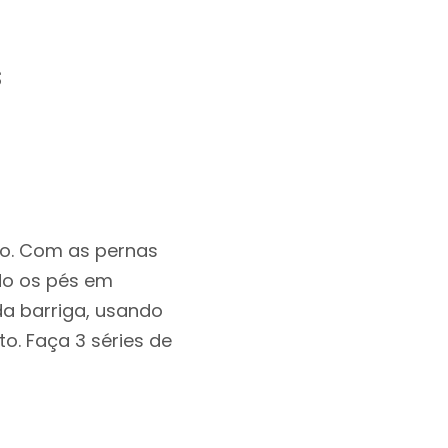
s
co. Com as pernas
ado os pés em
da barriga, usando
o. Faça 3 séries de