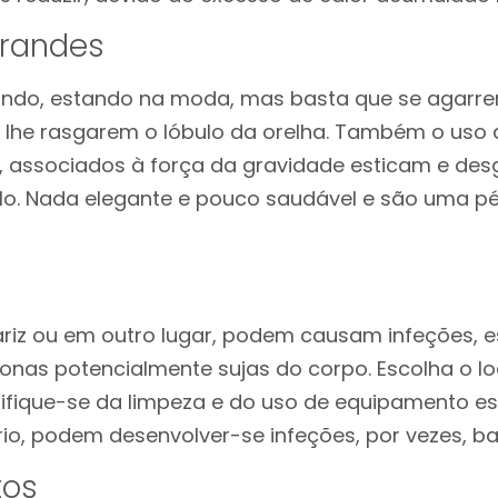
grandes
ando, estando na moda, mas basta que se agarr
 lhe rasgarem o lóbulo da orelha. Também o uso d
, associados à força da gravidade esticam e de
lo. Nada elegante e pouco saudável e são uma p
s
nariz ou em outro lugar, podem causam infeções, 
nas potencialmente sujas do corpo. Escolha o loc
ifique-se da limpeza e do uso de equipamento est
io, podem desenvolver-se infeções, por vezes, ba
tos