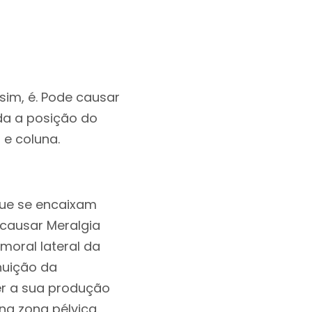
im, é. Pode causar
a a posição do
 e coluna.
que se encaixam
 causar Meralgia
moral lateral da
nuição da
r a sua produção
na zona pélvica.