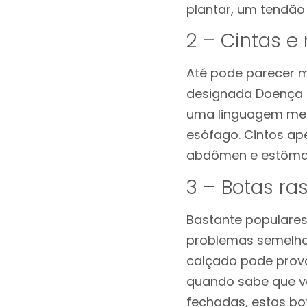
plantar, um tendão
2 – Cintas e
Até pode parecer m
designada Doença d
uma linguagem men
esófago. Cintos ap
abdômen e estômag
3 – Botas ra
Bastante populares
problemas semelhan
calçado pode provo
quando sabe que va
fechadas, estas bo