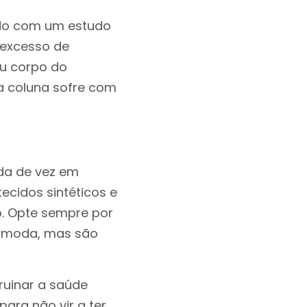
ordo com um estudo
 excesso de
eu corpo do
a coluna sofre com
ada de vez em
ecidos sintéticos e
o. Opte sempre por
e moda, mas são
ruinar a saúde
ara não vir a ter