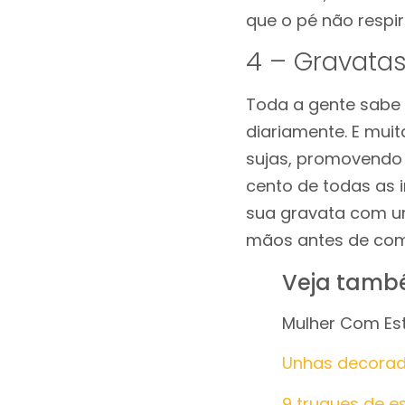
que o pé não respir
4 – Gravata
Toda a gente sabe
diariamente. E mui
sujas, promovendo 
cento de todas as i
sua gravata com u
mãos antes de come
Veja tamb
Mulher Com Est
Unhas decorad
9 truques de e