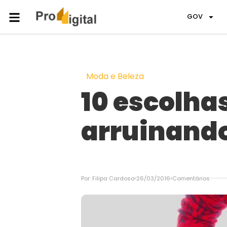
GOV
Moda e Beleza
10 escolha
arruinando
Por:
Filipa Cardoso
26/03/2016
Comentários