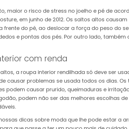
to, maior o risco de stress no joelho e pé de ac
Posture, em junho de 2012. Os saltos altos causam
a frente do pé, ao deslocar a força do peso do s
dedos e pontas dos pés. Por outro lado, também 
nterior com renda
altos, a roupa interior rendilhada só deve ser us
e causar problemas se usada todos os dias. Os t
res podem causar prurido, queimaduras e irritaçã
algodão, podem não ser das melhores escolhas d
áveis.
ossas dicas sobre moda que lhe pode estar a ar
para que passe a ter um pouco mais de cuidado p