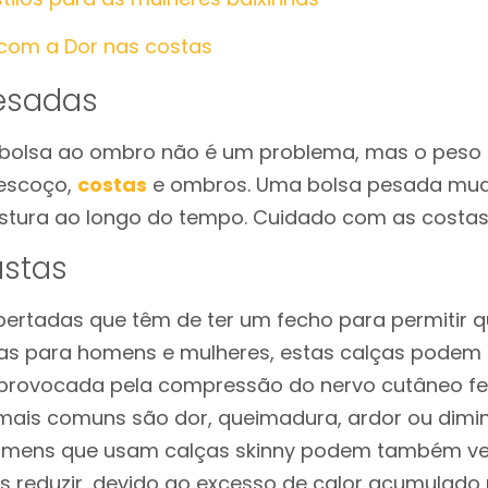
om a Dor nas costas
pesadas
bolsa ao ombro não é um problema, mas o peso s
pescoço,
costas
e ombros. Uma bolsa pesada mud
ostura ao longo do tempo. Cuidado com as costas
ustas
pertadas que têm de ter um fecho para permitir 
itas para homens e mulheres, estas calças podem
é provocada pela compressão do nervo cutâneo fe
mais comuns são dor, queimadura, ardor ou dimi
 homens que usam calças skinny podem também ve
 reduzir, devido ao excesso de calor acumulado 