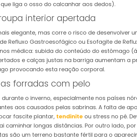
 que liga o osso do calcanhar aos dedos).
 roupa interior apertada
ais elegante, mas corre o risco de desenvolver 
e Refluxo Gastroesofágico ou Esofagite de Reflu
os médica: subida do conteúdo do estômago (á
ertados e calças justas na barriga aumentam a p
o provocando esta reação corporal.
sas forradas com pelo
 durante o inverno, especialmente nos países nór
tes aos causados pelas sabrinas. A falta de apoi
car fascite plantar,
tendinite
ou stress no pé. De
i caminhar longas distâncias. Por outro lado, p
tas são um terreno bastante fértil para o apareci