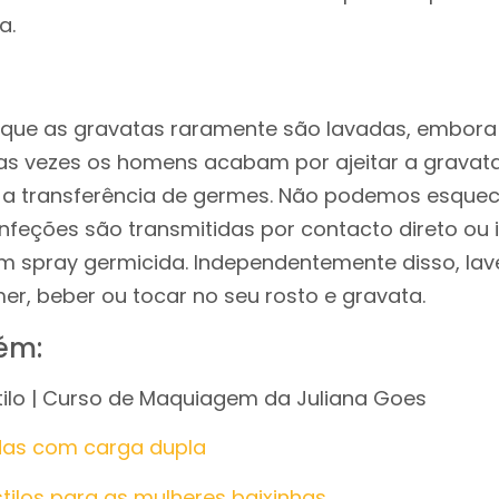
a.
s
 que as gravatas raramente são lavadas, embor
tas vezes os homens acabam por ajeitar a grava
a transferência de germes. Não podemos esquece
nfeções são transmitidas por contacto direto ou in
m spray germicida. Independentemente disso, la
r, beber ou tocar no seu rosto e gravata.
ém:
ilo | Curso de Maquiagem da Juliana Goes
as com carga dupla
stilos para as mulheres baixinhas