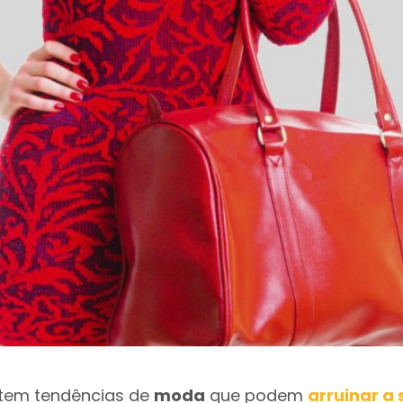
stem tendências de
moda
que podem
arruinar a