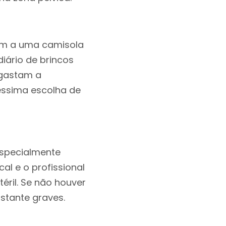
em a uma camisola
iário de brincos
sgastam a
éssima escolha de
especialmente
al e o profissional
éril. Se não houver
stante graves.