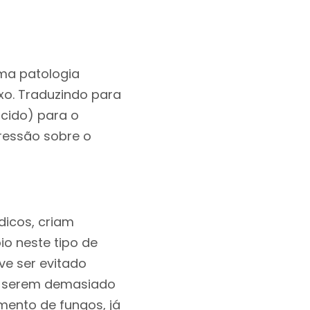
uma patologia
xo. Traduzindo para
cido) para o
ressão sobre o
dicos, criam
o neste tipo de
ve ser evitado
or serem demasiado
mento de fungos, já