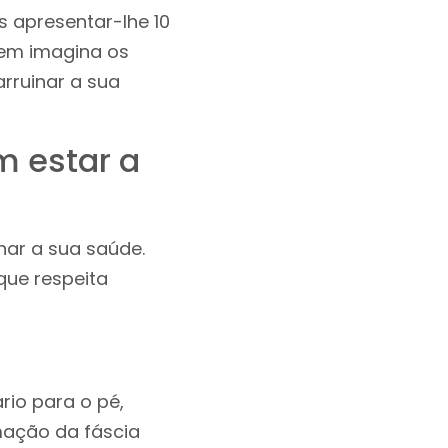
 apresentar-lhe 10
nem imagina os
rruinar a sua
m estar a
inar a sua saúde.
que respeita
rio para o pé,
mação da fáscia