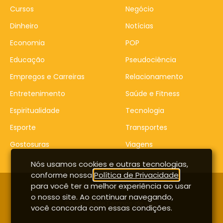
Cursos
Negócio
Dinheiro
Notícias
Economia
POP
Educação
Pseudociência
Empregos e Carreiras
Relacionamento
Entretenimento
Saúde e Fitness
Espiritualidade
Tecnologia
Esporte
Transportes
Gostosuras
Viagens
Nós usamos cookies e outras tecnologias,
conforme nossa
Política de Privacidade
,
para você ter a melhor experiência ao usar
Contato
Entrar
o nosso site. Ao continuar navegando,
Privacidade
Termos de uso
você concorda com essas condições.