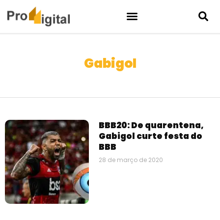
Gabigol
BBB20: De quarentena,
Gabigol curte festa do
BBB
28 de março de 2020