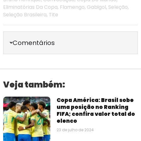
Eliminatórias Da Copa
,
Flamengo
,
Gabigol
,
Seleção
,
Seleção Brasileira
,
Tite
Comentários
Veja também:
Copa América: Brasil sobe
uma posição no Ranking
FIFA; confira valor total do
elenco
23 de julho de 2024