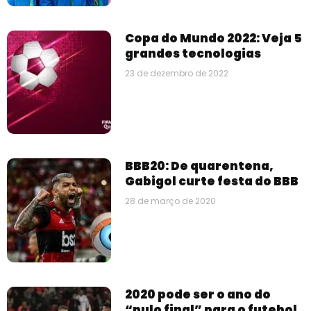
Copa do Mundo 2022: Veja 5
grandes tecnologias
23 de dezembro de 2022
BBB20: De quarentena,
Gabigol curte festa do BBB
28 de março de 2020
2020 pode ser o ano do
“pulo final” para o futebol