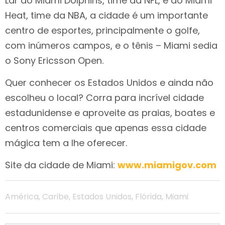
Lar do Miami Dolphins, time da NFL, e do Miami
Heat, time da NBA, a cidade é um importante
centro de esportes, principalmente o golfe,
com inúmeros campos, e o tênis – Miami sedia
o Sony Ericsson Open.
Quer conhecer os Estados Unidos e ainda não
escolheu o local? Corra para incrível cidade
estadunidense e aproveite as praias, boates e
centros comerciais que apenas essa cidade
mágica tem a lhe oferecer.
Site da cidade de Miami:
www.miamigov.com
América
,
Caribe
,
Estados Unidos
,
Flórida
,
Miami