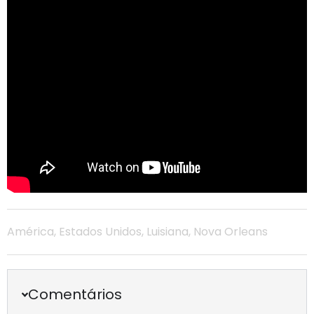
América
,
Estados Unidos
,
Luisiana
,
Nova Orleans
Comentários