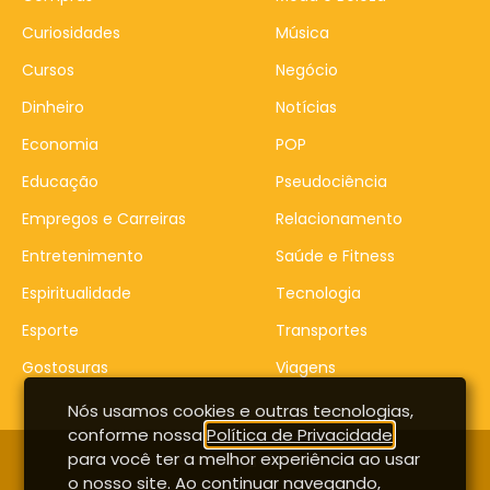
Curiosidades
Música
Cursos
Negócio
Dinheiro
Notícias
Economia
POP
Educação
Pseudociência
Empregos e Carreiras
Relacionamento
Entretenimento
Saúde e Fitness
Espiritualidade
Tecnologia
Esporte
Transportes
Gostosuras
Viagens
Nós usamos cookies e outras tecnologias,
conforme nossa
Política de Privacidade
,
para você ter a melhor experiência ao usar
Contato
Entrar
o nosso site. Ao continuar navegando,