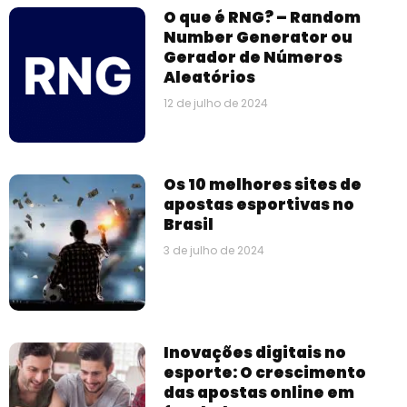
O que é RNG? – Random
Number Generator ou
Gerador de Números
Aleatórios
12 de julho de 2024
Os 10 melhores sites de
apostas esportivas no
Brasil
3 de julho de 2024
Inovações digitais no
esporte: O crescimento
das apostas online em