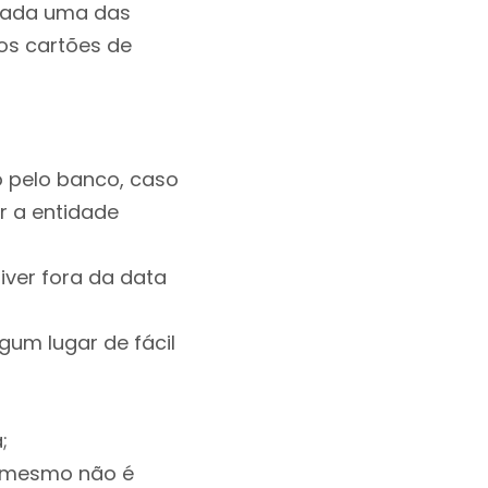
 cada uma das
os cartões de
o pelo banco, caso
r a entidade
ver fora da data
gum lugar de fácil
;
o mesmo não é