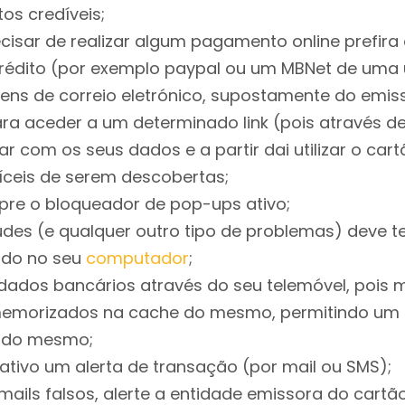
os credíveis;
cisar de realizar algum pagamento online prefira 
rédito (por exemplo paypal ou um MBNet de uma ú
ns de correio eletrónico, supostamente do emiss
ra aceder a um determinado link (pois através des
 com os seus dados e a partir dai utilizar o cart
fíceis de serem descobertas;
re o bloqueador de pop-ups ativo;
audes (e qualquer outro tipo de problemas) deve 
ado no seu
computador
;
 dados bancários através do seu telemóvel, pois 
emorizados na cache do mesmo, permitindo um 
 do mesmo;
tivo um alerta de transação (por mail ou SMS);
ails falsos, alerte a entidade emissora do cart