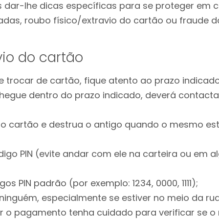
 dar-lhe dicas específicas para se proteger em
das, roubo físico/extravio do cartão ou fraude d
io do cartão
e trocar de cartão, fique atento ao prazo indicad
hegue dentro do prazo indicado, deverá contacta
o cartão e destrua o antigo quando o mesmo esti
igo PIN (evite andar com ele na carteira ou em al
igos PIN padrão (por exemplo: 1234, 0000, 1111);
 ninguém, especialmente se estiver no meio da rua
r o pagamento tenha cuidado para verificar se 