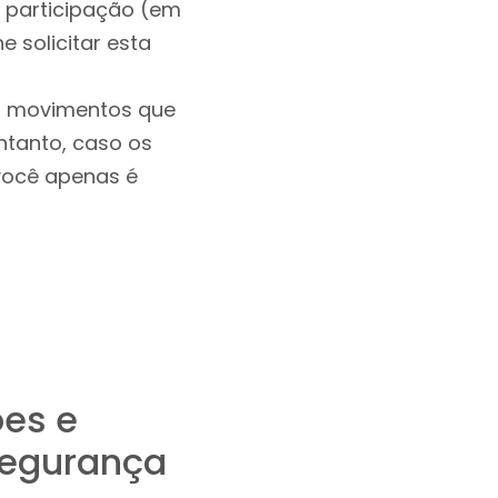
a participação (em
 solicitar esta
os movimentos que
ntanto, caso os
você apenas é
ões e
segurança