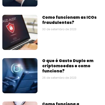
Como funcionam as ICOs
fraudulentas?
30 de setembro de 2023
O que é Gasto Duplo em
criptomoedas e como
funciona?
26 de setembro de 2023
Como funciona a