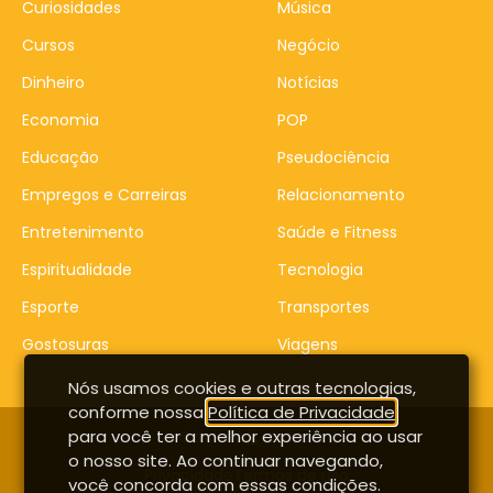
Curiosidades
Música
Cursos
Negócio
Dinheiro
Notícias
Economia
POP
Educação
Pseudociência
Empregos e Carreiras
Relacionamento
Entretenimento
Saúde e Fitness
Espiritualidade
Tecnologia
Esporte
Transportes
Gostosuras
Viagens
Nós usamos cookies e outras tecnologias,
conforme nossa
Política de Privacidade
,
para você ter a melhor experiência ao usar
Contato
Entrar
o nosso site. Ao continuar navegando,
Privacidade
Termos de uso
você concorda com essas condições.