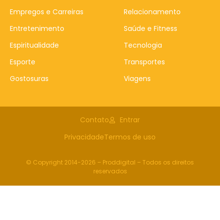
Empregos e Carreiras
Relacionamento
Entretenimento
Saúde e Fitness
Espiritualidade
Tecnologia
Esporte
Transportes
Gostosuras
Viagens
Contato
Entrar
Privacidade
Termos de uso
© Copyright 2014-2026 – Proddigital – Todos os direitos
reservados