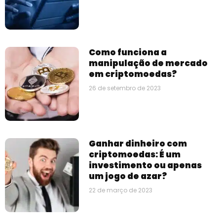
Como funciona a
manipulação de mercado
em criptomoedas?
26 de setembro de 2023
Ganhar dinheiro com
criptomoedas: É um
investimento ou apenas
um jogo de azar?
22 de março de 2023