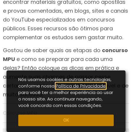
encontrar materiais gratuitos, como apostilas
e provas comentadas, em blogs, sites e canais
do YouTube especializados em concursos
públicos. Esses recursos são ótimos para
complementar os estudos sem gastar muito.
Gostou de saber quais as etapas do
concurso
MPU
e como se preparar para cada uma
delas? Então coloque as dicas em prática e
aumente suas chances de passar nesse
Nós usamos cookies e outras tecnologias,
certame e, assim, ter uma carreira estável e de
conforme nossa
Política de Privacidade
,
para você ter a melhor experiência ao usar
muito sucesso!
o nosso site. Ao continuar navegando,
você concorda com essas condições.
Concurso MPU
OK