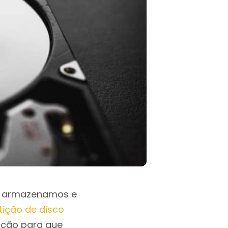
de armazenamos e
tição de disco
ição para que