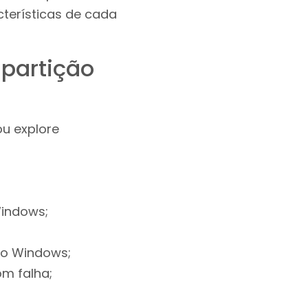
cterísticas de cada
 partição
ou explore
Windows;
do Windows;
om falha;