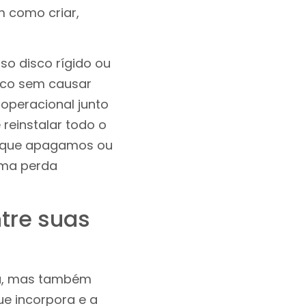
m como criar,
o disco rígido ou
isco sem causar
operacional junto
reinstalar todo o
s que apagamos ou
uma perda
ntre suas
da, mas também
e incorpora e a