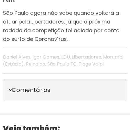
São Paulo agora não sabe quando voltará a
atuar pela Libertadores, já que a próxima
rodada da competição foi adiada por conta
do surto de Coronavírus.
Daniel Alves
,
Igor Gomes
,
LDU
,
Libertadores
,
Morumbi
(estádio)
,
Reinaldo
,
São Paulo FC
,
Tiago Volpi
Comentários
Veja também: