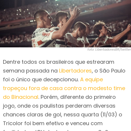
foto: LibertadoresBR/twitter
Dentre todos os brasileiros que estrearam
semana passada na
Libertadores
, o São Paulo
foi o único que decepcionou.
A equipe
tropeçou fora de casa contra o modesto time
do Binacional
. Porém, diferente do primeiro
jogo, onde os paulistas perderam diversas
chances claras de gol, nessa quarta (11/03) o
Tricolor foi bem efetivo e venceu com