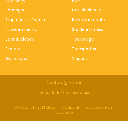
Economia
POP
Educação
Pseudociência
Empregos e Carreiras
Relacionamento
Entretenimento
Saúde e Fitness
Espiritualidade
Tecnologia
Esporte
Transportes
Gostosuras
Viagens
Contato
Entrar
Privacidade
Termos de uso
© Copyright 2014-2026 – Proddigital – Todos os direitos
reservados