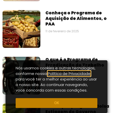
Conheça o Programa de
Aquisição de Alimentos, o
PAA
11 de fevereiro de 2025
O que é o Programa de
Erradicação do Trabalho
Nós usamos cookies e outras tecnologias,
Infantil (PETI)?
conforme nossa
Política de Privacidade
,
31 de janeiro de 2025
para você ter a melhor experiência ao usar
o nosso site. Ao continuar navegando,
você concorda com essas condições.
OK
Conheça o programa Bolsa
Estiagem do Governo