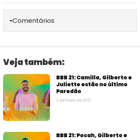
Comentários
Veja também:
BBB 21: Camilla, Gilberto e
Juliette estão no último
Paredão
2 de maio de 2021
BBB 21: Pocah, Gilberto e