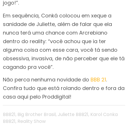
jogo!”.
Em sequência, Conká colocou em xeque a
sanidade de Juliette, além de falar que ela
nunca terá uma chance com Arcrebiano
dentro do reality: “você achou que ia ter
alguma coisa com esse cara, você tá sendo
obsessiva, invasiva, de não perceber que ele tá
cagando pra você”.
Não perca nenhuma novidade do
BBB 21
.
Confira tudo que está rolando dentro e fora da
casa aqui pelo Proddigital!
BBB21
,
Big Brother Brasil
,
Juliette BBB21
,
Karol Conka
BBB21
,
Reality Show