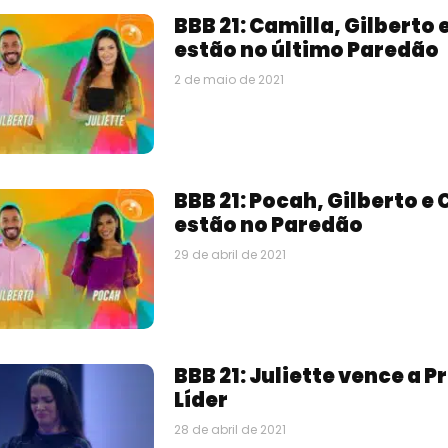
BBB 21: Camilla, Gilberto 
estão no último Paredão
2 de maio de 2021
BBB 21: Pocah, Gilberto e
estão no Paredão
29 de abril de 2021
BBB 21: Juliette vence a P
Líder
28 de abril de 2021