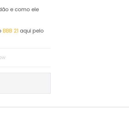
edão e como ele
do
BBB 21
aqui pelo
how