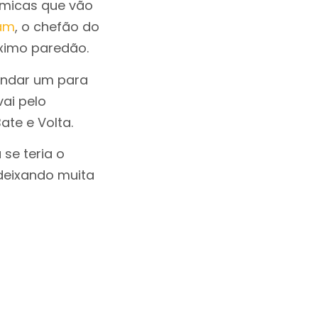
âmicas que vão
ram
, o chefão do
óximo paredão.
andar um para
vai pelo
ate e Volta.
se teria o
deixando muita