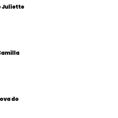
e Juliette
 Camilla
rova do