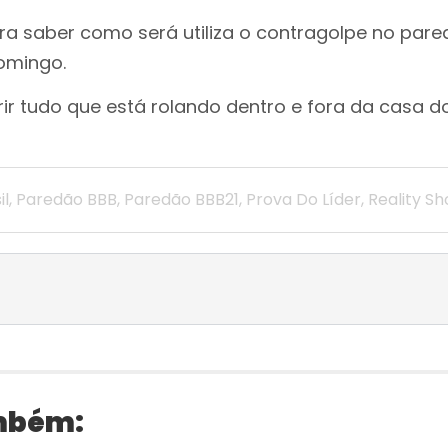
ra saber como será utiliza o contragolpe no par
omingo.
rir tudo que está rolando dentro e fora da casa 
il
,
Paredão BBB
,
Paredão BBB21
,
Prova Do Líder
,
Reality S
mbém: