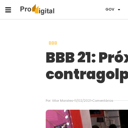
GOV
BBB
BBB 21: Pr
contragol
Por:
Vitor Morales
11/02/2021
Comentários