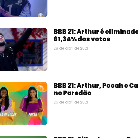
BBB 21: Arthur é elimina
61,34% dos votos
28 de abril de 2021
BBB 21: Arthur, Pocah e C
no Paredão
26 de abril de 2021