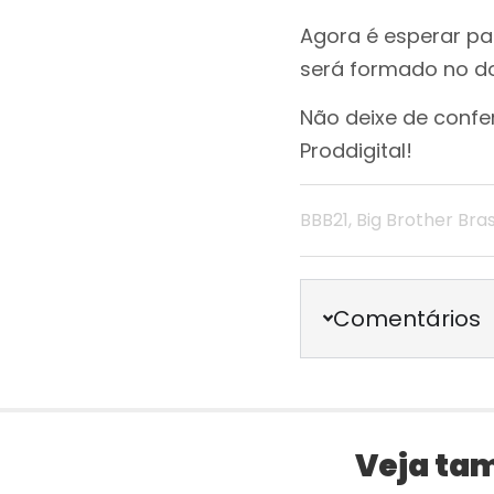
Agora é esperar pa
será formado no d
Não deixe de confe
Proddigital!
BBB21
,
Big Brother Bras
Comentários
Veja ta