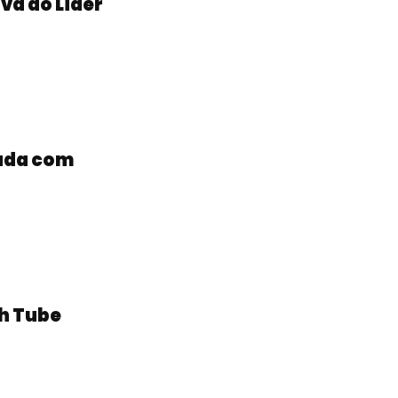
ova do Líder
nada com
ih Tube