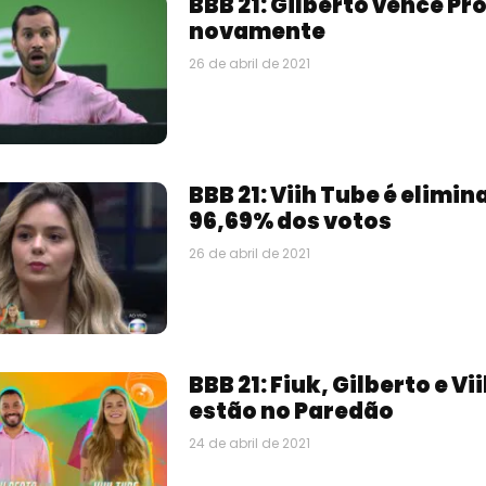
BBB 21: Gilberto vence Pr
novamente
26 de abril de 2021
BBB 21: Viih Tube é elimi
96,69% dos votos
26 de abril de 2021
BBB 21: Fiuk, Gilberto e Vi
estão no Paredão
24 de abril de 2021