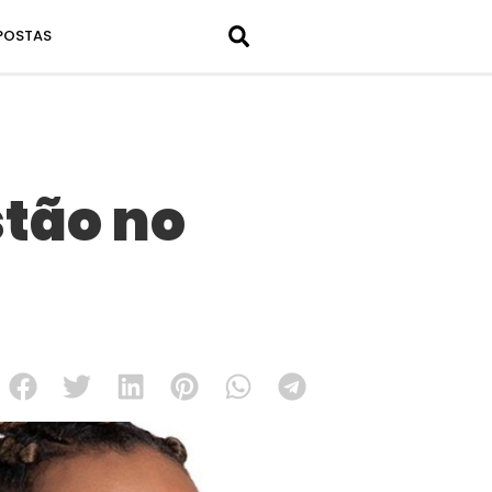
POSTAS
stão no