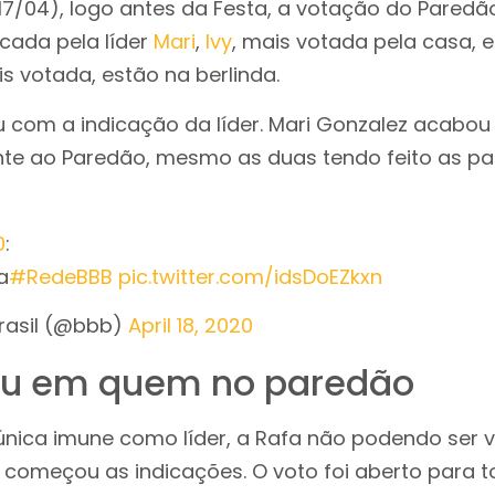
(17/04), logo antes da Festa, a votação do Pared
dicada pela líder
Mari
,
Ivy
, mais votada pela casa, 
s votada, estão na berlinda.
ou com a indicação da líder. Mari Gonzalez acab
te ao Paredão, mesmo as duas tendo feito as pa
0
:
a
#RedeBBB
pic.twitter.com/idsDoEZkxn
Brasil (@bbb)
April 18, 2020
u em quem no paredão
nica imune como líder, a Rafa não podendo ser v
 começou as indicações. O voto foi aberto para 