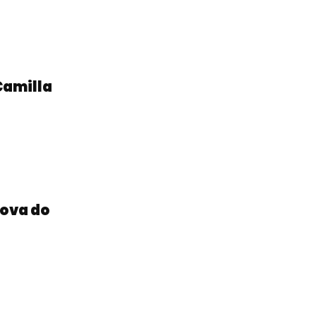
 Camilla
rova do