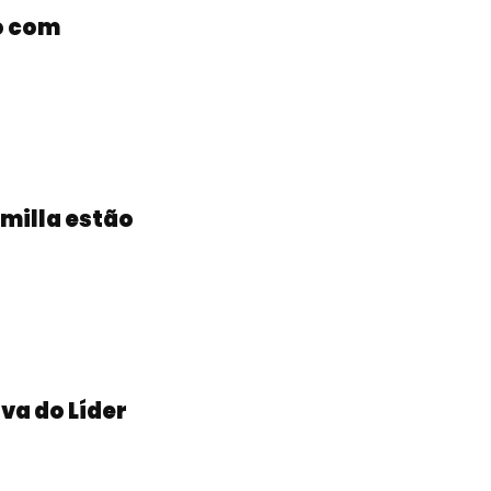
do com
amilla estão
ova do Líder