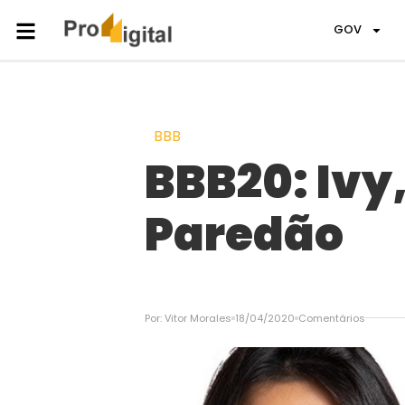
GOV
BBB
BBB20: Ivy
Paredão
Por:
Vitor Morales
18/04/2020
Comentários