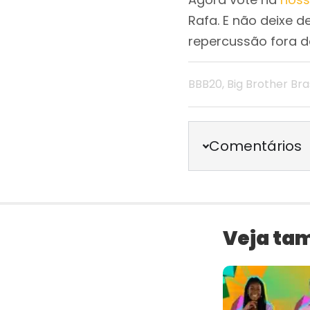
Rafa. E não deixe 
repercussão fora da
BBB20
,
Big Brother Bras
Comentários
Veja ta