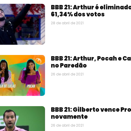
BBB 21: Arthur é elimina
61,34% dos votos
28 de abril de 2021
BBB 21: Arthur, Pocah e C
no Paredão
26 de abril de 2021
BBB 21: Gilberto vence Pr
novamente
26 de abril de 2021