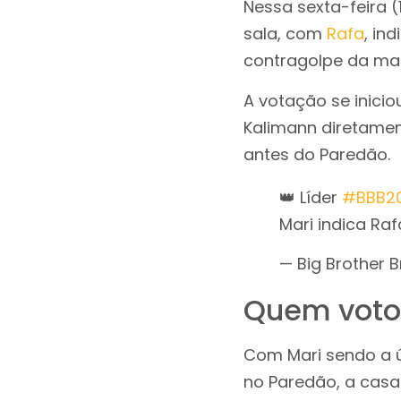
Nessa sexta-feira 
sala, com
Rafa
, in
contragolpe da mai
A votação se inici
Kalimann diretamen
antes do Paredão.
👑 Líder
#BBB2
Mari indica Raf
— Big Brother 
Quem voto
Com Mari sendo a ú
no Paredão, a casa