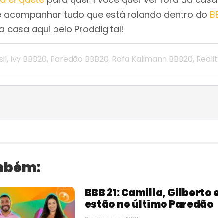
de acompanhar tudo que está rolando dentro do
B
 casa aqui pelo Proddigital!
il
,
Ivy BBB20
,
Paredão BBB20
,
Rafa Kalimann BBB20
,
Reali
mbém:
BBB 21: Camilla, Gilberto 
estão no último Paredão