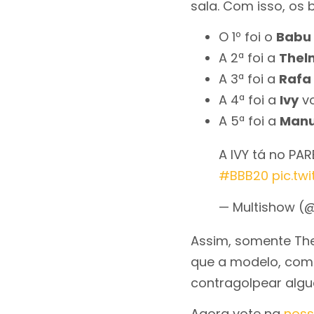
sala. Com isso, os
O 1º foi o
Babu
A 2ª foi a
Thel
A 3ª foi a
Rafa
A 4ª foi a
Ivy
v
A 5ª foi a
Man
A IVY tá no PA
#BBB20
pic.tw
— Multishow (
Assim, somente The
que a modelo, com 
contragolpear algu
Agora vote na
noss