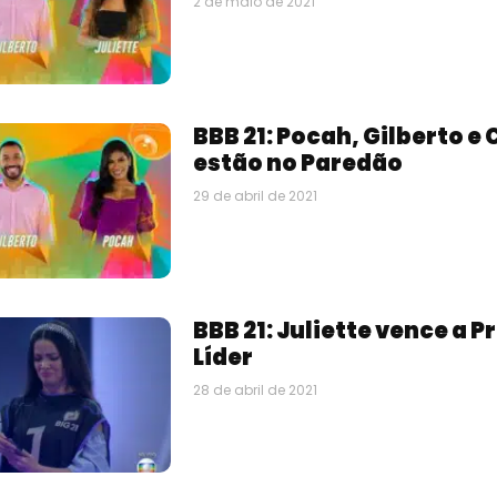
2 de maio de 2021
BBB 21: Pocah, Gilberto e
estão no Paredão
29 de abril de 2021
BBB 21: Juliette vence a P
Líder
28 de abril de 2021