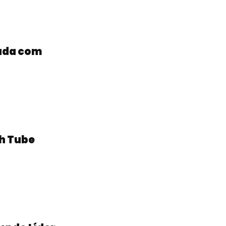
nada com
ih Tube