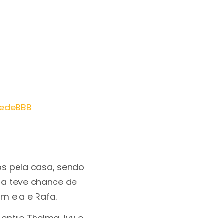
edeBBB
os pela casa, sendo
ra teve chance de
 ela e Rafa.
entre Thelma, Ivy e