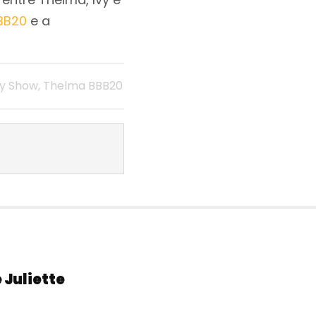
BB20
e a
ty Show
,
Thelma BBB20
e Juliette