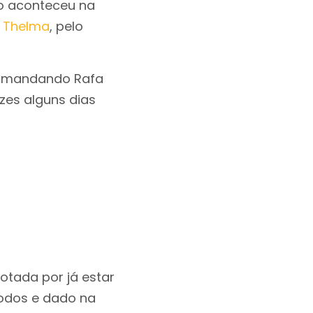
ão aconteceu na
e
Thelma
, pelo
ou mandando Rafa
zes alguns dias
otada por já estar
todos e dado na