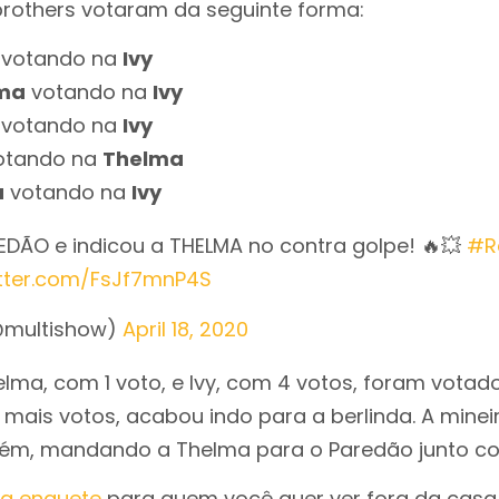
 brothers votaram da seguinte forma:
votando na
Ivy
ma
votando na
Ivy
votando na
Ivy
otando na
Thelma
u
votando na
Ivy
REDÃO e indicou a THELMA no contra golpe! 🔥💥
#R
itter.com/FsJf7mnP4S
@multishow)
April 18, 2020
lma, com 1 voto, e Ivy, com 4 votos, foram votad
mais votos, acabou indo para a berlinda. A minei
ém, mandando a Thelma para o Paredão junto com
a enquete
para quem você quer ver fora da casa 