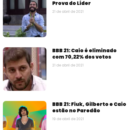
Prova do Líder
21 de abril de 2021
BBB 21: Caio é eliminado
com 70,22% dos votos
21 de abril de 2021
BBB 21: Fiuk, Gilberto e Caio
estão no Paredão
19 de abril de 2021