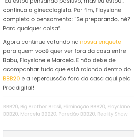
“Eu estou pensando positivo, mas eu estou…”
continua a ginecologista. Por fim, Flayslane
completa o pensamento: “Se preparando, né?
Para qualquer coisa”.
Agora continue votando na
nossa enquete
para quem você quer ver fora da casa entre
Babu, Flayslane e Marcela. E não deixe de
acompanhar tudo que está rolando dentro do
BBB20
e a repercussão fora da casa aqui pelo
Proddigital!
BBB20
,
Big Brother Brasil
,
Eliminação BBB20
,
Flayslane
BBB20
,
Marcela BBB20
,
Paredão BBB20
,
Reality Show