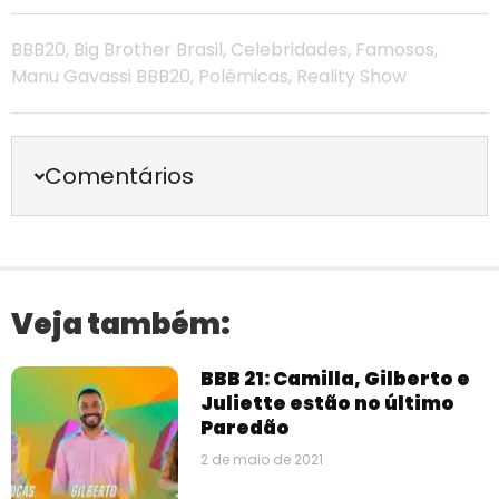
BBB20
,
Big Brother Brasil
,
Celebridades
,
Famosos
,
Manu Gavassi BBB20
,
Polêmicas
,
Reality Show
Comentários
Veja também:
BBB 21: Camilla, Gilberto e
Juliette estão no último
Paredão
2 de maio de 2021